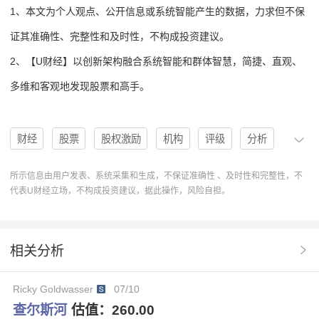
1、本文为个人观点、公开信息或系统智能产生的数据，力求但不保
证其准确性、完整性和及时性，不构成投资建议。
2、【U财经】以创新架构融合系统智能和群体智慧，简捷、直观、
多维和客观地发现股票和高手。
财经
股票
股权激励
机构
评级
分析
投资建议
买入
买入评级
查尔斯河
U股票
所示信息由用户发表、系统采集和生成，不保证准确性 、及时性和完整性，不
代表U财经立场，不构成投资建议，据此操作，风险自担。
协作
操作
分析系统
操作建议
CRL
查尔斯河CRL
迈克尔罗MichaelLuo
相关分析
卢克塞尔戈特LukeSergott
罗斯穆肯RossMuken
Ricky Goldwasser
07/10
查尔斯河
估值：
260.00