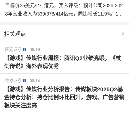
目标价35美元/271港元，买入评级：预计公司2026-202
8年营业收入为339/378/414亿元，同比增长11.9%/+11.
4%/+9.6%；预计Non-GAAP归母净利润为32.9/41/52.5
亿元，净利润率分别为9.7%/10.8%/12.7%。考虑其盈
相关观点
利能力的改善预期及社区生态价值，采用现金流折现法
进行测算2026年的目标价为35元/271港元，对比当前股
国元证券
08/19
价仍有103.2%/104.5%的增长空间，给予买入评级。
【游戏】传媒行业周报：腾讯Q2业绩亮眼，《杖
剑传说》海外表现优秀
中原证券
08/14
【游戏】传媒行业分析报告：传媒板块2025Q2基
金持仓分析：持仓比例环比回升，游戏、广告营销
板块关注度高