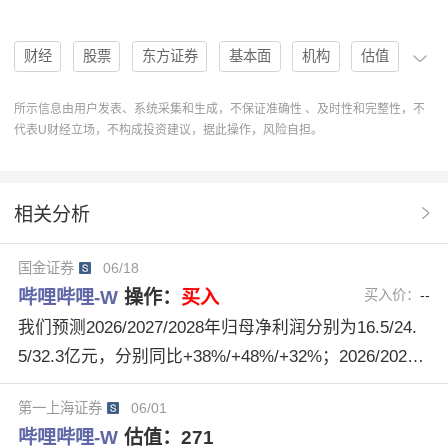
财经
股票
东方证券
基本面
机构
估值
评级
分析
趋势
研报
买入
目标价
所示信息由用户发表、系统采集和生成，不保证准确性 、及时性和完整性，不
代表U财经立场，不构成投资建议，据此操作，风险自担。
协作
操作
分析系统
操作建议
趋势预测
合理估值
研究报告
哔哩哔哩-W
09626
相关分析
研报解读
哔哩哔哩W09626
流量高增
库存拓展
国金证券
06/18
转化提升
广告增速
哔哩哔哩-W
操作：
买入
买入价：
--
我们预测2026/2027/2028年归母净利润分别为16.5/24.
5/32.3亿元，分别同比+38%/+48%/+32%；2026/2027/2
028年经调整归母净利润分别为30.9/39.9/48.6亿元，分
第一上海证券
06/01
别同比+19%/+29%/+22%，基于2026年6月16日股价，
哔哩哔哩-W
估值：
271
对应PE分别为16/12/10X，维持“买入”评级。