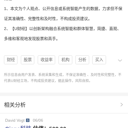
1、本文为个人观点、公开信息或系统智能产生的数据，力求但不保
证其准确性、完整性和及时性，不构成投资建议。
2、【U财经】以创新架构融合系统智能和群体智慧，简捷、直观、
多维和客观地发现股票和高手。
财经
股票
收益率
机构
分析
买入
高手
协作
操作
U人物
分析系统
所示信息由用户发表、系统采集和生成，不保证准确性 、及时性和完整性，不
代表U财经立场，不构成投资建议，据此操作，风险自担。
操作建议
排行榜
Ciena科技
CIEN
买入建议
股票评级
3个月收益率
股票投资
目标价格调整
相关分析
机构分析
DaveKang
Ciena科技CIEN
David Vogt
06/06