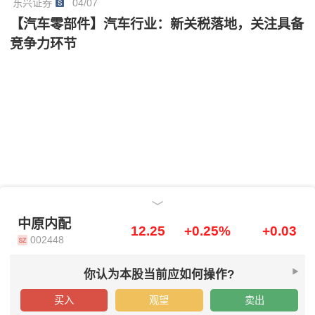
东兴证券
04/07
【汽车零部件】汽车行业：新关税落地，关注具备
竞争力环节
中原内配
中原内配
12.25
+0.25%
+0.03
002448
你认为本股当前应如何操作?
买入
观望
卖出