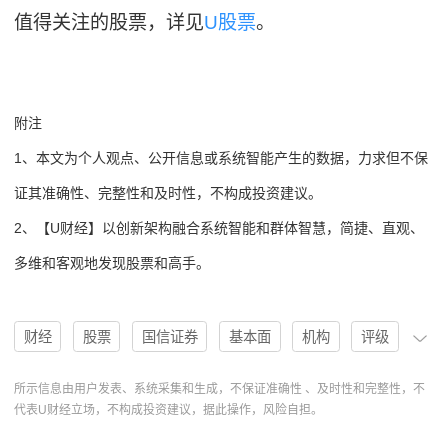
值得关注的股票，详见
U股票
。
附注
1、本文为个人观点、公开信息或系统智能产生的数据，力求但不保
证其准确性、完整性和及时性，不构成投资建议。
2、【U财经】以创新架构融合系统智能和群体智慧，简捷、直观、
多维和客观地发现股票和高手。
财经
股票
国信证券
基本面
机构
评级
分析
PE
收入
买入
净利润
卖出
所示信息由用户发表、系统采集和生成，不保证准确性 、及时性和完整性，不
代表U财经立场，不构成投资建议，据此操作，风险自担。
U股票
华鑫证券
中原内配
002448
协作