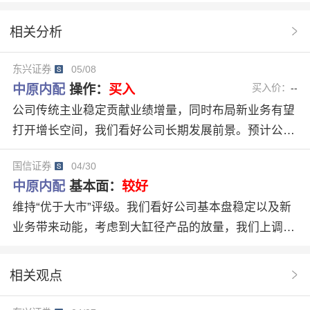
服务器电源
东兴证券
分析系统
好评
相关分析
基本面分析
3家机构
同比高增
大缸径
东兴证券
05/08
制动鼓业务
柴发新领域
增长稳定性
中原内配
操作：
买入
买入价：
--
公司传统主业稳定贡献业绩增量，同时布局新业务有望
打开增长空间，我们看好公司长期发展前景。预计公司
2026~2028年有望实现归母净利润5.12/5.99/7.03亿元，
国信证券
04/30
同比+25.0%/+17.2%/+17.3%，对应EPS0.87/1.02/1.19
中原内配
基本面：
较好
元，当前股价对应PE18x/15x/13x，维持“推荐”评级。
维持“优于大市”评级。我们看好公司基本盘稳定以及新
业务带来动能，考虑到大缸径产品的放量，我们上调盈
利预测并新增28年盈利预测，预计26/27/28年归母净利
润分别为5.6/6.3/7.8亿元（原预测26/27年4.8/5.6亿
相关观点
元），EPS分别为0.95/1.07/1.32元（原预测26/27年0.8
2/0.95元），维持“优于大市”评级。