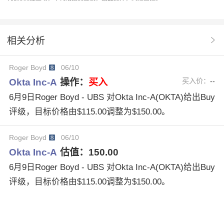
Okta Inc-A
OKTA
目标价格
投资机构
估值分析
Overweight
Underestimated
相关分析
RaymondJames
MarketPerform
StephensCo
Roger Boyd
06/10
SaketKalia
JosephGallo
SteveKoenig
Okta Inc-A
操作：
买入
买入价：
--
ToddWeller
OktaIncAOKTA
AdamTindle
6月9日Roger Boyd - UBS 对Okta Inc-A(OKTA)给出Buy
评级，目标价格由$115.00调整为$150.00。
Roger Boyd
06/10
Okta Inc-A
估值：
150.00
6月9日Roger Boyd - UBS 对Okta Inc-A(OKTA)给出Buy
评级，目标价格由$115.00调整为$150.00。