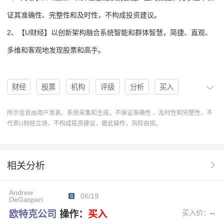
证其准确性、完整性和及时性，不构成投资建议。
2、【U财经】以创新架构融合系统智能和群体智慧，简捷、直观、
多维和客观地发现股票和高手。
财经
股票
机构
评级
分析
买入
买入评级
U股票
协作
操作
卖出评级
所示信息由用户发表、系统采集和生成，不保证准确性 、及时性和完整性，不
代表U财经立场，不构成投资建议，据此操作，风险自担。
分析系统
操作建议
ADSK
欧特克公司
协作分析系统
Outperform
Neutral
Buy
相关分析
操作趋势估值基本面
WellsFargo
RBCCapital
Andrew
MarketPerform
ClarkWright
欧特克公司ADSK
06/19
DeGasperi
欧特克公司
操作：
买入
买入价：
--
MichaelTurrin
MatthewHedberg
DanielJester