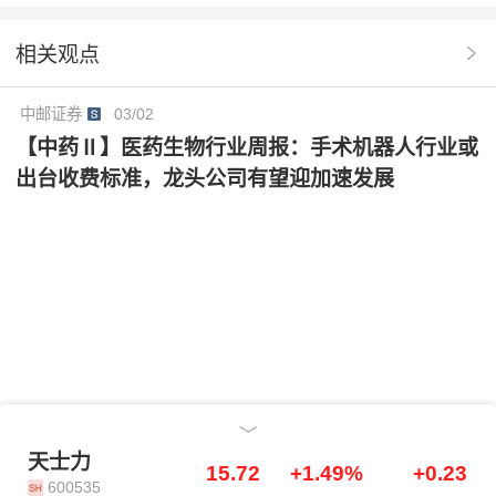
元，同时预计2028年公司归母净利润为16.57亿元，当
读出不及预期风险。
前市值对应PE为18/15/13X；同时考虑到华润赋能+创
相关观点
新兑现+主业复苏共振，十五五高质量发展开局亮眼。
维持“买入”评级。
中邮证券
03/02
【中药Ⅱ】医药生物行业周报：手术机器人行业或
出台收费标准，龙头公司有望迎加速发展
天士力
天士力
15.72
+1.49%
+0.23
600535