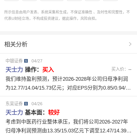
分析
PE
投资建议
买入
新产品
所示信息由用户发表、系统采集和生成，不保证准确性 、及时性和完整性，不
代表U财经立场，不构成投资建议，据此操作，风险自担。
研发进展
研发费用率
买入评级
临床数据
600535
创新管线
U股票
销售费用率
相关分析
管理费用率
财务费用率
中银证券
协作
操作
中银证券
04/27
分析系统
操作建议
开源证券
XD天士力
天士力
操作：
买入
买入价：
--
利润预测
机构评级
Q1业绩表现
中医药行业
我们维持盈利预测，预计2026-2028年公司归母净利润
为12.77/14.04/15.73亿元；对应EPS分别为0.85/0.94/1.
华润赋能
05元，截止到4月24日收盘价，对应PE为17.1/15.6/13.9
东吴证券
04/26
倍。公司与华润业务协同持续深入，核心品种放量有望
天士力
基本面：
较好
提速，同时在研品种储备丰富，有望为公司贡献增长动
考虑到中医药行业整体承压，我们将公司2026-2027年
能，我们维持买入评级。 评级面临的主要风险 研发进
归母净利润预测由13.35/15.03亿元下调至12.47/14.39亿
展不及预期风险，新产品放量不及预期风险，临床数据