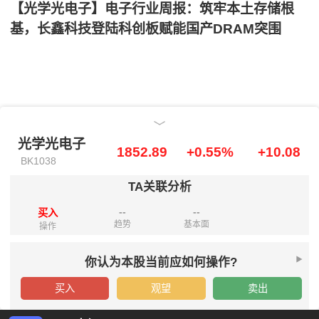
【光学光电子】电子行业周报：筑牢本土存储根
基，长鑫科技登陆科创板赋能国产DRAM突围
光学光电子
光学光电子
1852.89
+0.55%
+10.08
BK1038
TA关联分析
--
--
买入
趋势
基本面
操作
你认为本股当前应如何操作?
买入
观望
卖出