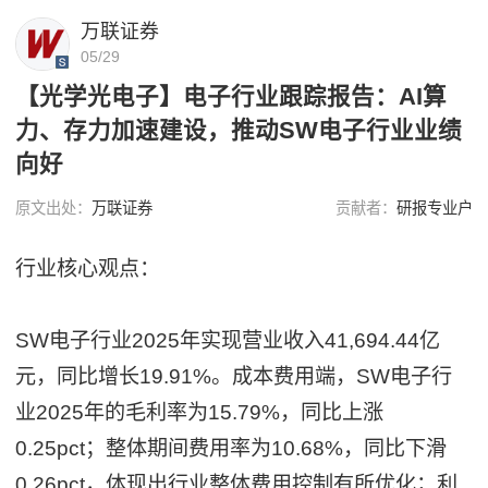
万联证券
05/29
【光学光电子】电子行业跟踪报告：AI算
力、存力加速建设，推动SW电子行业业绩
向好
原文出处：
万联证券
贡献者：
研报专业户
行业核心观点：
SW电子行业2025年实现营业收入41,694.44亿
元，同比增长19.91%。成本费用端，SW电子行
业2025年的毛利率为15.79%，同比上涨
0.25pct；整体期间费用率为10.68%，同比下滑
0.26pct，体现出行业整体费用控制有所优化；利