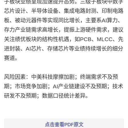
子板块业绩呈现加速提升态势。三级子板块中数字
芯片设计、半导体设备、集成电路封测、印制电路
板、被动元器件等实现同比增长，主要系AI算力、
存力产业链需求高增长，提振上游硬件需求，建议
关注绩优板块的结构性机遇，如PCB、MLCC、先
进封装、AI芯片、存储芯片等业绩持续增长的细分
赛道。
风险因素：中美科技摩擦加剧；终端需求不及预
期；市场竞争加剧；AI产业链建设不及预期；技术
研发不及预期；数据口径统计差异。
点击查看PDF原文