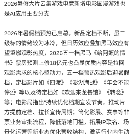
2026暑假大片云集游戏电竞新增电影国漫游戏也
是AI应用主要分支
2026年暑假档预热已启幕，新品定档不断，虽二
级标的情绪较为冰冷，但日历效应叠加黑马效应有
望重燃观影热度，2026五一档黑马《给阿嬷的情
书》票房预测上修18亿元也凸显优质内容是拉回
观影需求的核心驱动力，五一档预热观影后迎暑假
档，定档影片如《四渡》《澎湖海战》《年会不能
停2》等以及待定档如《欢迎来龙餐馆》《转念》
等；电影局指出“持续优化档期宣发节奏，推动片
方提前定档、拉长宣传周期；简化影展、赛事等非
票业务审批流程，降低落地门槛，拓展IP联名、场
景化运营等新业态优化营收结构，激活行业内生动