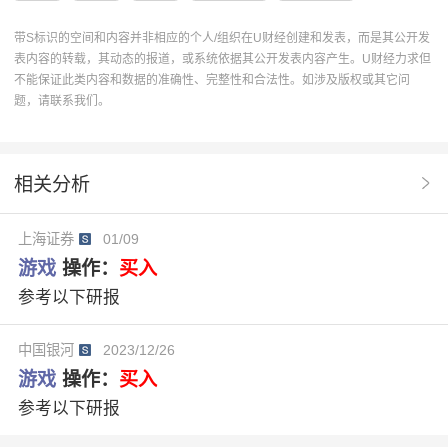
博纳影业
完美世界
增持评级
电商
世界杯
带S标识的空间和内容并非相应的个人/组织在U财经创建和发表，而是其公开发
表内容的转载，其动态的报道，或系统依据其公开发表内容产生。U财经力求但
估值
战略合作
数字营销
奥飞娱乐
数据安全
不能保证此类内容和数据的准确性、完整性和合法性。如涉及版权或其它问
题，请联系我们。
引力传媒
影视内容
驱动力
卡牌
商业化
中信出版
小红书
维持评级
姚记科技
相关分析
恺英网络
电魂网络
字节跳动
标签
IP联名
上海证券
01/09
电影院线
AI应用
AIGC
游戏Ⅱ
儒意电影
游戏
操作：
买入
投资要点
火山引擎
FORCE原动力大会
参考以下研报
传媒行业动态研究报告
暑假经济
2026年世界杯
中国银河
2023/12/26
中央广播电视总台
国漫游戏
AI应用驱动
游戏
操作：
买入
参考以下研报
seedance20
叙事内容
数字营销广告