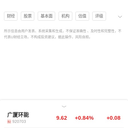
财经
股票
基本面
机构
估值
评级
分析
趋势
研报
进口替代
海外拓展
所示信息由用户发表、系统采集和生成，不保证准确性 、及时性和完整性，不
代表U财经立场，不构成投资建议，据此操作，风险自担。
需求放缓
盈利预测
协作
北交所
操作
分析系统
开源证券
趋势预测
合理估值
研究报告
广厦环能
920703
研报解读
买入建议
基本面分析
PE估值
广厦环能920703
沙特EOEG项目
高效节能换热器
厂房验收
石化装备行业
外销拓展
广厦环能
广厦环能
9.62
+0.84%
+0.08
920703