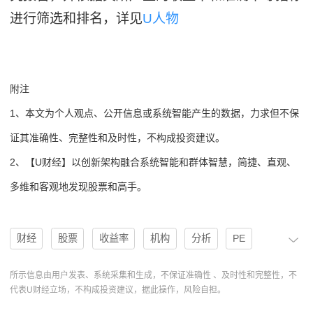
进行筛选和排名，详见
U人物
附注
1、本文为个人观点、公开信息或系统智能产生的数据，力求但不保
证其准确性、完整性和及时性，不构成投资建议。
2、【U财经】以创新架构融合系统智能和群体智慧，简捷、直观、
多维和客观地发现股票和高手。
财经
股票
收益率
机构
分析
PE
新易盛
AI
买入
买入评级
成长点
所示信息由用户发表、系统采集和生成，不保证准确性 、及时性和完整性，不
代表U财经立场，不构成投资建议，据此操作，风险自担。
300502
天风证券
高手
协作
操作