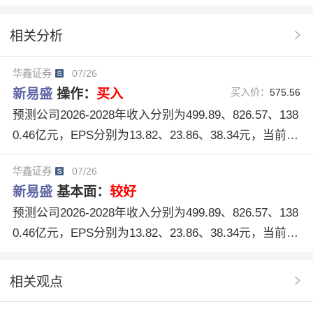
U人物
归母净利润
分析系统
操作建议
相关分析
排行榜
研报原文
12个月收益率
准确率
华鑫证券
07/26
股票分析和研究报告
新易盛300502
新易盛
操作：
买入
买入价：
575.56
云计算数据中心市场
LPO16T
800G光模块需求
预测公司2026-2028年收入分别为499.89、826.57、138
0.46亿元，EPS分别为13.82、23.86、38.34元，当前股
价对应PE分别为36、21、13倍，公司客户和产品结构
华鑫证券
07/26
不断优化，作为高速数通光模块领先厂商，公司盈利能
新易盛
基本面：
较好
力有望进一步提升，维持“买入”投资评级。
预测公司2026-2028年收入分别为499.89、826.57、138
0.46亿元，EPS分别为13.82、23.86、38.34元，当前股
价对应PE分别为36、21、13倍，公司客户和产品结构
不断优化，作为高速数通光模块领先厂商，公司盈利能
相关观点
力有望进一步提升，维持“买入”投资评级。