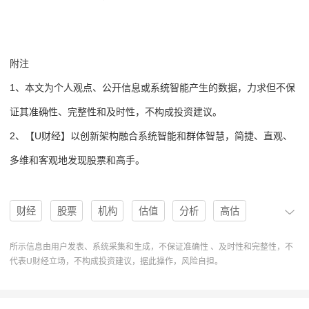
附注
1、本文为个人观点、公开信息或系统智能产生的数据，力求但不保
证其准确性、完整性和及时性，不构成投资建议。
2、【U财经】以创新架构融合系统智能和群体智慧，简捷、直观、
多维和客观地发现股票和高手。
财经
股票
机构
估值
分析
高估
低估
目标价
ECG
U股票
协作
分析系统
所示信息由用户发表、系统采集和生成，不保证准确性 、及时性和完整性，不
代表U财经立场，不构成投资建议，据此操作，风险自担。
Oppenheimer
Inc.
Everus Construction Group
估值分析
Guggenheim
BrentThielman