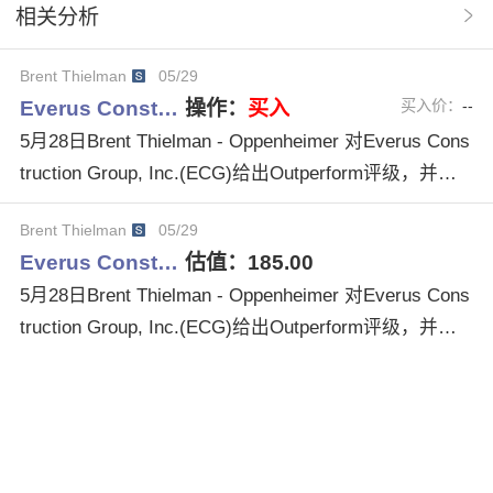
相关分析
GLJResearch
IanZaffino
ManishASomaiya
Brent Thielman
05/29
JosephOsha
AustinWang
BrianBrophy
Everus Const…
操作：
买入
买入价：
--
5月28日Brent Thielman - Oppenheimer 对Everus Cons
truction Group, Inc.(ECG)给出Outperform评级，并给
出$185.00目标价格。
Brent Thielman
05/29
Everus Const…
估值：
185.00
5月28日Brent Thielman - Oppenheimer 对Everus Cons
truction Group, Inc.(ECG)给出Outperform评级，并给
出$185.00目标价格。