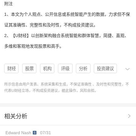
附注
1、本文为个人观点、公开信息或系统智能产生的数据，力求但不保
证其准确性、完整性和及时性，不构成投资建议。
2、【U财经】以创新架构融合系统智能和群体智慧，简捷、直观、
多维和客观地发现股票和高手。
财经
股票
机构
评级
分析
投资建议
买入
买入评级
U股票
协作
操作
所示信息由用户发表、系统采集和生成，不保证准确性 、及时性和完整性，不
代表U财经立场，不构成投资建议，据此操作，风险自担。
分析系统
操作建议
Viking Therapeutics Inc
VKTX
机构评级
Overweight评级
多维度分析
相关分析
股票分析系统
Sellrating
JosephPantginis
Edward Nash
07/31
DanielBrims
SteveSeedhouse
WaitandSee评级