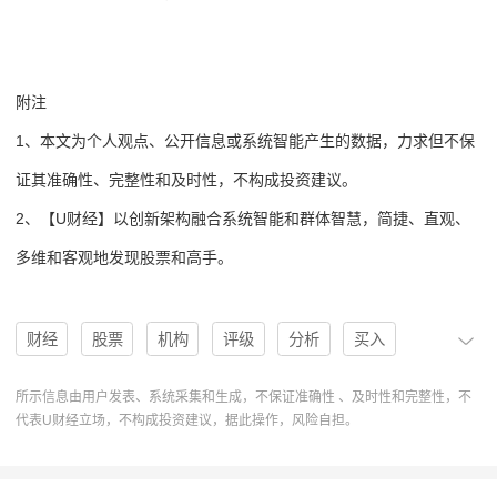
附注
1、本文为个人观点、公开信息或系统智能产生的数据，力求但不保
证其准确性、完整性和及时性，不构成投资建议。
2、【U财经】以创新架构融合系统智能和群体智慧，简捷、直观、
多维和客观地发现股票和高手。
财经
股票
机构
评级
分析
买入
买入评级
U股票
协作
操作
分析系统
所示信息由用户发表、系统采集和生成，不保证准确性 、及时性和完整性，不
代表U财经立场，不构成投资建议，据此操作，风险自担。
操作建议
迈威尔科技
MRVL
Buy评级
Overweight
Barclays
Neutral评级
Hold评级