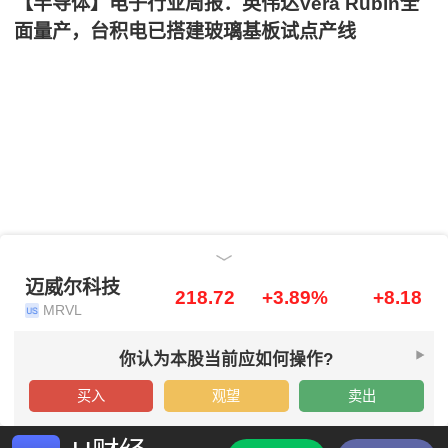
【半导体】电子行业周报：英伟达Vera Rubin全
面量产，台积电已搭建玻璃基板试点产线
迈威尔科技
迈威尔科技
218.72
+3.89%
+8.18
MRVL
你认为本股当前应如何操作?
买入
观望
卖出