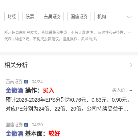
财经
股票
东吴证券
国信证券
机构
评级
分析
PE
买入
买入评级
省外市场
所示信息由用户发表、系统采集和生成，不保证准确性 、及时性和完整性，不
代表U财经立场，不构成投资建议，据此操作，风险自担。
金徽酒
603919
成长阶段
U股票
协作
操作
归母利润
分析系统
操作建议
研报原文
相关分析
南西证券
机构评级
收入预测
白酒产业
西南证券
04/24
用户工程
26Q1收入表现
恢复不确定性
金徽酒
操作：
买入
买入价：
--
预计2026-2028年EPS分别为0.76元、0.83元、0.90元，
对应PE分别为24倍、22倍、20倍。公司持续受益于全
国化布局和产品结构升级，看好公司长期成长能力，维
国信证券
04/20
持“买入”评级。
金徽酒
基本面：
较好