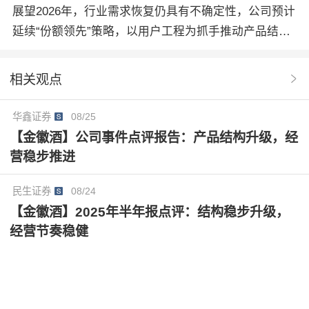
展望2026年，行业需求恢复仍具有不确定性，公司预计
延续“份额领先”策略，以用户工程为抓手推动产品结构
升级，预计100元以上产品保持稳健销售表现，100元以
下产品逐步夯实基本盘、下跌幅度收窄；另一方面，成
相关观点
本端具有一定压力，销售费用投入也将维持积极的水
平；综合来看净利率拐点预计在1-2年显现。维持此前
华鑫证券
08/25
盈利预测，预计2026-2028年公司收入30.07/32.17/35.3
【金徽酒】公司事件点评报告：产品结构升级，经
7亿元，同比+3.0%/+7.0%/+10.0%；归母净利润3.57/3.
营稳步推进
86/4.56亿元，同比+0.8%/+8.0%/+17.9%；当前股价对
应2026/2027年25.7/23.8倍P/E，维持“优于大市”评级。
民生证券
08/24
【金徽酒】2025年半年报点评：结构稳步升级，
经营节奏稳健