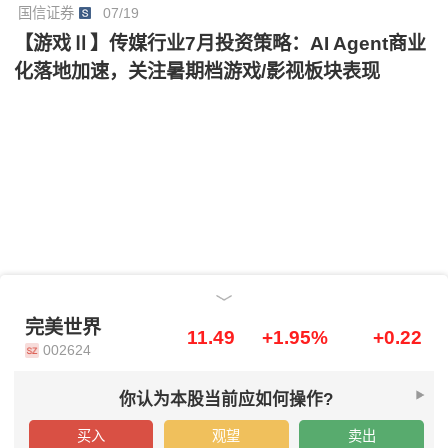
国信证券
07/19
【游戏Ⅱ】传媒行业7月投资策略：AI Agent商业
化落地加速，关注暑期档游戏/影视板块表现
完美世界
完美世界
11.49
+1.95%
+0.22
002624
你认为本股当前应如何操作?
买入
观望
卖出