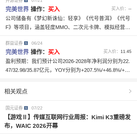
开源证券
07/21
20262028年净利润
完美世界002624
异环新版本
完美世界
操作：
买入
买入价：
--
后续流水表现
值得期待
纳入评级
反响积极
公司储备有《梦幻新诛仙：轻享》《代号普洱》《代号
F》等项目，涵盖轻度MMO、二次元卡牌、模拟经营卡
EPS为084106119元股
PE为201614
牌、SLG、休闲等品类，新游上线或贡献增量业绩。
群益证券
06/24
完美世界
操作：
买入
买入价：
11.45
盈利预期：我们预计公司2026-2028年净利润分别为22.
47/32.98/35.87亿元，YOY分别为+207.5%/+46.8%/+8.
8%；EPS分别为1.16/1.70/1.85元，当前股价对应A股2
026-2028年P/E为10/7/6倍，维持“买进”建议。
相关观点
国元证券
07/22
【游戏Ⅱ】传媒互联网行业周报：Kimi K3重磅发
布，WAIC 2026开幕