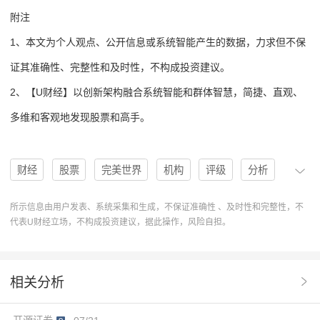
附注
1、本文为个人观点、公开信息或系统智能产生的数据，力求但不保
证其准确性、完整性和及时性，不构成投资建议。
2、【U财经】以创新架构融合系统智能和群体智慧，简捷、直观、
多维和客观地发现股票和高手。
财经
股票
完美世界
机构
评级
分析
董事会
PE
002624
买入
EPS
重磅产品
所示信息由用户发表、系统采集和生成，不保证准确性 、及时性和完整性，不
代表U财经立场，不构成投资建议，据此操作，风险自担。
多品类
买入评级
增长空间
U股票
公测
协作
操作
分析系统
操作建议
研报原文
相关分析
协作分析系统
4家机构
核心赛道