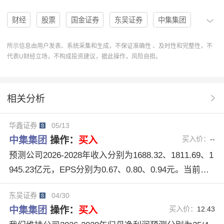
财经
股票
国金证券
东吴证券
中集集团
000039
清洁能源
股价
机构
评级
分析
所示信息由用户发表、系统采集和生成，不保证准确性 、及时性和完整性，不
代表U财经立场，不构成投资建议，据此操作，风险自担。
PE
买入
EPS
成长周期
买入评级
U股票
华鑫证券
协作
操作
分析系统
操作建议
相关分析
预测收入
操作趋势估值基本面
海工能源
华鑫证券
05/13
中集集团000039
中集集团
操作：
买入
买入价：
--
预测公司2026-2028年收入分别为1688.32、1811.69、1
945.23亿元，EPS分别为0.67、0.80、0.94元。当前股
价对应PE分别为19.6、16.4、14.1倍，考虑中集集团依
东吴证券
04/30
托海工能源及传统集装箱双主业驱动，前沿产能与清洁
中集集团
操作：
买入
买入价：
12.43
能源链条拉动业绩中枢向上，开启新一轮成长周期，首