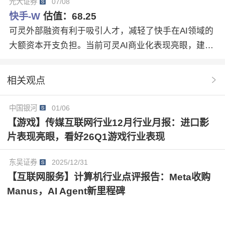
光大证券
07/08
测，维持目标价68.25港元，维持“买入”评级。
快手-W
估值：
68.25
可灵外部融资有利于吸引人才，减轻了快手在AI领域的
大额资本开支负担。当前可灵AI商业化表现亮眼，建议
关注后续更新迭代。我们维持26-28年经调整净利润预
测，维持目标价68.25港元，维持“买入”评级。
相关观点
中国银河
01/06
【游戏】传媒互联网行业12月行业月报：进口影
片表现亮眼，看好26Q1游戏行业表现
东吴证券
2025/12/31
【互联网服务】计算机行业点评报告：Meta收购
Manus，AI Agent新里程碑