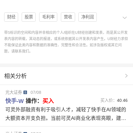
财经
股票
毛利率
营收
净利润
投资评级
盈利预测
买入评级
用户粘性
带S标识的空间和内容并非相应的个人/组织在U财经创建和发表，而是其公开发
表内容的转载，其动态的报道，或系统依据其公开发表内容产生。U财经力求但
AI算法
营业利润
快手-W
01024
AI投入
不能保证此类内容和数据的准确性、完整性和合法性。如涉及版权或其它问
题，请联系我们。
通用大模型
利润短期承压
2026Q1财报点评
快手W01024
OneSearchV2
线上营销服务
相关分析
直播业务
可灵ARR
用户增长策略
光大证券
07/08
AI在多个线上营销场景
AIGC营销素材
电商广告
快手-W
操作：
买入
买入价：
40.46
全站推广解决方案
电商及其他业务
可灵30系列模型
可灵外部融资有利于吸引人才，减轻了快手在AI领域的
大额资本开支负担。当前可灵AI商业化表现亮眼，建议
AI万象礼物
KTCoderProV2
关注后续更新迭代。我们维持26-28年经调整净利润预