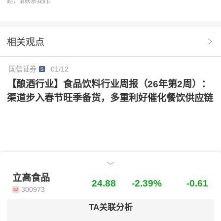
题，请联系我们。
风险提示
成本波动
奶油产品
渠道多元化
相关观点
国信证券
01/12
【酿酒行业】食品饮料行业周报（26年第2周）：
渠道步入春节旺季备货，多重利好催化餐饮供应链
立高食品
立高食品
24.88
-2.39%
-0.61
300973
TA关联分析