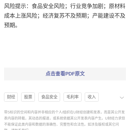
风险提示：食品安全风险；行业竞争加剧；原材料
成本上涨风险；经济复苏不及预期；产能建设不及
预期。
点击查看PDF原文
财经
股票
食品安全
毛利率
收入
投资建议
新零售
净利润
买入评级
大单品
带S标识的空间和内容并非相应的个人/组织在U财经创建和发表，而是其公开发
表内容的转载，其动态的报道，或系统依据其公开发表内容产生。U财经力求但
维持评级
立高食品
300973
归母净利润
不能保证此类内容和数据的准确性、完整性和合法性。如涉及版权或其它问