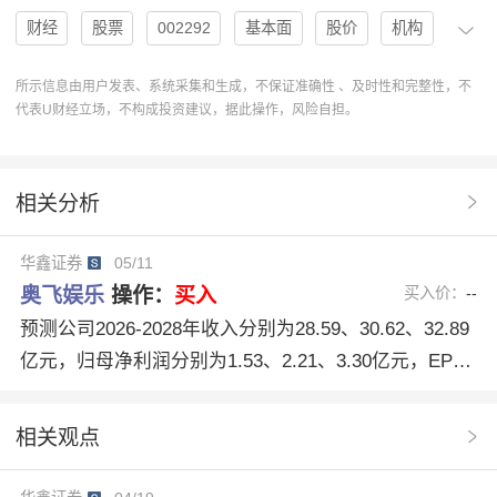
财经
股票
002292
基本面
股价
机构
估值
评级
分析
趋势
员工持股计划
所示信息由用户发表、系统采集和生成，不保证准确性 、及时性和完整性，不
代表U财经立场，不构成投资建议，据此操作，风险自担。
奥飞娱乐
研报
EPS
投资评级
AI时代
华鑫证券
协作
操作
分析系统
U分析
相关分析
趋势预测
合理估值
研究报告
研报摘要
华鑫证券
05/11
分析总结
股票分析
研报解读
买入建议
奥飞娱乐
操作：
买入
买入价：
--
收入预测
消费潜力
IP资产
新重估
预测公司2026-2028年收入分别为28.59、30.62、32.89
亿元，归母净利润分别为1.53、2.21、3.30亿元，EPS
新产品供给
IPAI
外部朋友圈
分别为0.10、0.15、0.22元，当前股价对应PE分别为7
8.7、54.4、36.5倍，2025年已推员工持股计划护航业务
相关观点
推进，伴随公司新品供给及IP+AI双轮驱动有望助推公
司业绩再上台阶，AI加持下有望赋予公司在手IP不同形