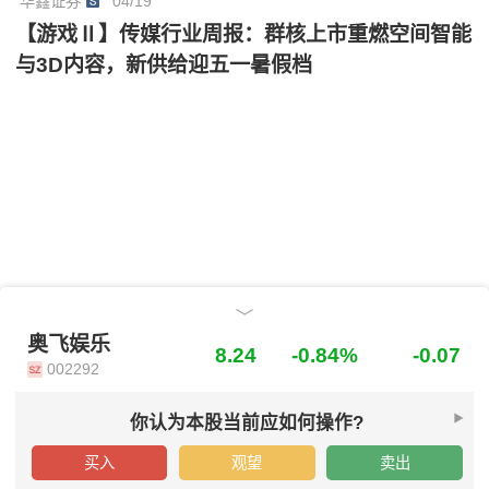
华鑫证券
04/19
式的生命力，通过创造新内容、构建新场景、触发新消
【游戏Ⅱ】传媒行业周报：群核上市重燃空间智能
费助力其IP商业价值再放异彩，外部朋友圈也在持续拓
与3D内容，新供给迎五一暑假档
展，进而维持“买入”投资评级。
奥飞娱乐
奥飞娱乐
8.24
-0.84%
-0.07
002292
你认为本股当前应如何操作?
买入
观望
卖出