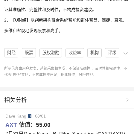
证其准确性、完整性和及时性，不构成投资建议。
2、【U财经】以创新架构融合系统智能和群体智慧，简捷、直观、
多维和客观地发现股票和高手。
财经
股票
股权激励
收益率
机构
评级
分析
投资建议
买入
高手
协作
操作
所示信息由用户发表、系统采集和生成，不保证准确性 、及时性和完整性，不
代表U财经立场，不构成投资建议，据此操作，风险自担。
U人物
分析系统
操作建议
排行榜
AXTI
AXT
目标价格
分析报告
12个月收益率
相关分析
Wedbush
MattBryson
AXTAXTI
Dave Kang
08/01
AXT
估值：
55.00
7月31日Dave Kang - B. Riley Securities 对AXT(AXTI)