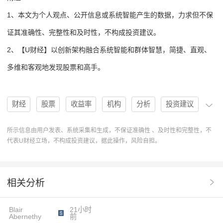
1、本文为个人观点、公开信息或系统智能产生的数据，力求但不保
证其准确性、完整性和及时性，不构成投资建议。
2、【U财经】以创新架构融合系统智能和群体智慧，简捷、直观、
多维和客观地发现股票和高手。
财经
股票
收益率
机构
分析
投资建议
买入
高手
协作
操作
U人物
分析系统
所示信息由用户发表、系统采集和生成，不保证准确性 、及时性和完整性，不
代表U财经立场，不构成投资建议，据此操作，风险自担。
操作建议
排行榜
Inc.
SVCO
Silvaco Group
股票评级
3个月收益率
股票投资
机构分析
相关分析
股票收益
KrishSankar
股票建议
SilvacoGroup
Blair
21小时
IncSVCO
Abernethy
前