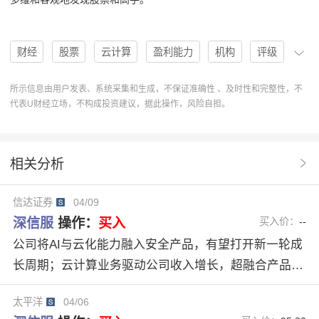
财经
股票
云计算
盈利能力
机构
评级
分析
PE
深信服
买入
EPS
300454
所示信息由用户发表、系统采集和生成，不保证准确性 、及时性和完整性，不
代表U财经立场，不构成投资建议，据此操作，风险自担。
买入评级
下调盈利预测
U股票
协作
操作
卖出评级
分析系统
操作建议
研报原文
相关分析
观望评级
协作分析系统
多维度分析
信达证券
04/09
深信服300454
AI发展战略
超融合产品
获利预测
深信服
操作：
买入
买入价：
--
公司将AI与云化能力融入安全产品，有望打开新一轮成
长周期；云计算业务驱动公司收入增长，超融合产品常
年保持国内市占率第一，云业务有望保持较快增长速
太平洋
04/06
度。我们预计2026-2028年EPS分别为1.23/1.62/2.15