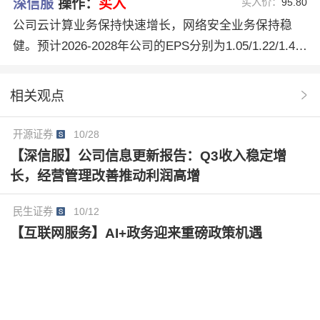
深信服
操作：
买入
买入价：
95.80
元，2026-2028年对应P/E为87.08/65.73/49.74倍，维持
公司云计算业务保持快速增长，网络安全业务保持稳
“买入”评级。
健。预计2026-2028年公司的EPS分别为1.05/1.22/1.41
元，维持“买入”评级。
相关观点
开源证券
10/28
【深信服】公司信息更新报告：Q3收入稳定增
长，经营管理改善推动利润高增
民生证券
10/12
【互联网服务】AI+政务迎来重磅政策机遇