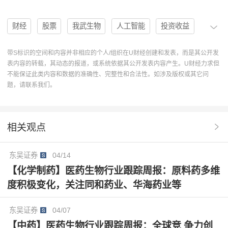
财经
股票
我武生物
人工智能
投资收益
毛利率
投资建议
300357
黄花蒿粉滴剂
带S标识的空间和内容并非相应的个人/组织在U财经创建和发表，而是其公开发
表内容的转载，其动态的报道，或系统依据其公开发表内容产生。U财经力求但
盈利预测
买入评级
粉尘螨滴剂
首次评级
不能保证此类内容和数据的准确性、完整性和合法性。如涉及版权或其它问
题，请联系我们。
收费政策
26Q1
收入稳定增长
净利润高增
点刺试剂盒
持续扩展
相关观点
东吴证券
04/14
【化学制药】医药生物行业跟踪周报：原料药多维
度积极变化，关注同和药业、华海药业等
东吴证券
04/07
【中药】医药生物行业跟踪周报：全球竞 争力创