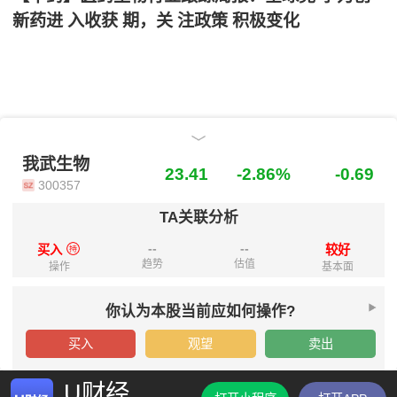
新药进 入收获 期，关 注政策 积极变化
我武生物
我武生物
23.41
-2.86%
-0.69
300357
TA关联分析
--
--
买入
较好
趋势
估值
操作
基本面
你认为本股当前应如何操作?
买入
观望
卖出
U财经