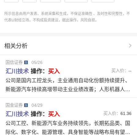
基本面
新能源汽车
机构
估值
评级
所示信息由用户发表、系统采集和生成，不保证准确性 、及时性和完整性，不
代表U财经立场，不构成投资建议，据此操作，风险自担。
分析
核心竞争力
趋势
研报
投资建议
下游需求
营收
通用自动化
净利双增
相关分析
工控龙头
协作
操作
分析系统
研究报告
国信证券
05/26
人形机器人
股票分析
研报解读
AI战略
汇川技术
操作：
买入
买入价：
--
机构分析
公司是国内工控龙头，主业通用自动化份额持续提升、
新能源汽车持续高增带动主业业绩改善；人形机器人业
务25年加速布局，零部件研发、客户沟通良好，有较大
国金证券
04/29
概率成为人形机器人领先企业。考虑到下游需求略低于
汇川技术
操作：
买入
买入价：
61.36
预期，我们下调2026年-2027年归母净利润分别为60.4
公司工控、新能源汽车业务持续领先，长期拓品类、国
1/73.15亿元（前值为63.83/76.42亿元），新增2028年
际化、数字化、能源管理、具身智能等战略布局有望持
预测86.84亿元，对应PE30/25/21倍，维持“优于大市”评