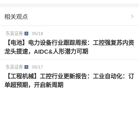
续打开成长空间，预计公司26-28年实现归母净利润60.
级。
9/72.1/86.0亿元，同比+21/18/19%，现价对应PE为27/
相关观点
23/19倍，维持“买入”评级。
东吴证券
05/18
【电池】电力设备行业跟踪周报：工控强复苏内资
龙头提速，AIDC&人形潜力可期
东吴证券
05/17
【工程机械】工控行业更新报告：工业自动化：订
单超预期，开启新周期