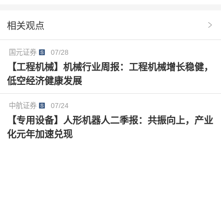
人领域卡为核心，有望显著受益于具身智能产业发展。
我们预计2026年-2027年归母净利润分别为36.01/44.48
相关观点
亿元（前值32.32/38.00亿元），新增2028年净利润53.7
1亿元，对应PE43/35/29倍，维持“优于大市”评级。
国元证券
07/28
【工程机械】机械行业周报：工程机械增长稳健，
低空经济健康发展
中航证券
07/24
【专用设备】人形机器人二季报：共振向上，产业
化元年加速兑现