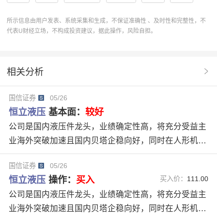
评级
分析
趋势
PE
研报
恒立液压
所示信息由用户发表、系统采集和生成，不保证准确性 、及时性和完整性，不
代表U财经立场，不构成投资建议，据此操作，风险自担。
稳健增长
601100
协作
操作
归母净利润
分析系统
操作建议
U分析
趋势预测
相关分析
合理估值
研究报告
人形机器人
优于大市评级
国信证券
05/26
研报摘要
股票分析
研报解读
业绩确定性
恒立液压
基本面：
较好
具身智能产业
液压龙头
海外泵阀
丝杠业务
公司是国内液压件龙头，业绩确定性高，将充分受益主
业海外突破加速且国内贝塔企稳向好，同时在人形机器
国内贝塔
机构个人分析
加速推进
海外突破
人领域卡为核心，有望显著受益于具身智能产业发展。
43倍
35倍
29倍
国信证券
05/26
我们预计2026年-2027年归母净利润分别为36.01/44.48
恒立液压
操作：
买入
买入价：
111.00
亿元（前值32.32/38.00亿元），新增2028年净利润53.7
公司是国内液压件龙头，业绩确定性高，将充分受益主
1亿元，对应PE43/35/29倍，维持“优于大市”评级。
业海外突破加速且国内贝塔企稳向好，同时在人形机器