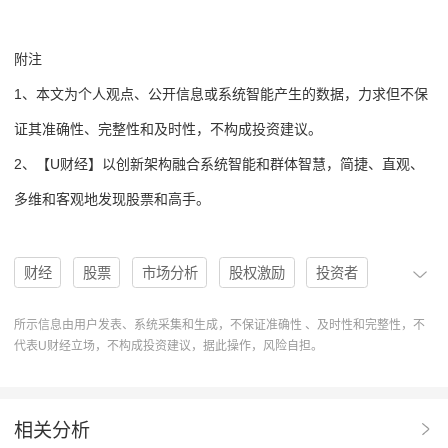
附注
1、本文为个人观点、公开信息或系统智能产生的数据，力求但不保
证其准确性、完整性和及时性，不构成投资建议。
2、【U财经】以创新架构融合系统智能和群体智慧，简捷、直观、
多维和客观地发现股票和高手。
财经
股票
市场分析
股权激励
投资者
机构
估值
评级
分析
低估
目标价
所示信息由用户发表、系统采集和生成，不保证准确性 、及时性和完整性，不
代表U财经立场，不构成投资建议，据此操作，风险自担。
U股票
协作
铁姆肯
分析系统
TKR
估值分析
Overweight
Outperform
Neutral
相关分析
Buy
Underweight
TargetPrice
铁姆肯TKR