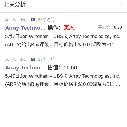
相关分析
ChristineCho
JonWindham
MarkStrouse
Jon Windham
23小时前
BijuPerincheril
ArrayTechnologies
IncARRY
Array Techno…
操作：
买入
买入价：
8.20
AndrewPercoco
5月7日Jon Windham - UBS 对Array Technologies, Inc.
(ARRY)给出Buy评级，目标价格由$10.00调整为$11.0
0。
Jon Windham
23小时前
Array Techno…
估值：
11.00
5月7日Jon Windham - UBS 对Array Technologies, Inc.
(ARRY)给出Buy评级，目标价格由$10.00调整为$11.0
0。