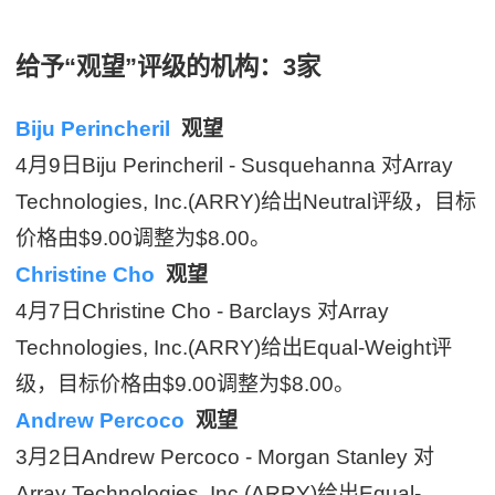
给予“观望”评级的机构：3家
Biju Perincheril
观望
4月9日Biju Perincheril - Susquehanna 对Array
Technologies, Inc.(ARRY)给出Neutral评级，目标
价格由$9.00调整为$8.00。
Christine Cho
观望
4月7日Christine Cho - Barclays 对Array
Technologies, Inc.(ARRY)给出Equal-Weight评
级，目标价格由$9.00调整为$8.00。
Andrew Percoco
观望
3月2日Andrew Percoco - Morgan Stanley 对
Array Technologies, Inc.(ARRY)给出Equal-