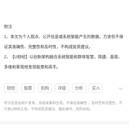
附注
1、本文为个人观点、公开信息或系统智能产生的数据，力求但不保
证其准确性、完整性和及时性，不构成投资建议。
2、【U财经】以创新架构融合系统智能和群体智慧，简捷、直观、
多维和客观地发现股票和高手。
财经
股票
机构
评级
分析
买入
买入评级
U股票
协作
操作
分析系统
所示信息由用户发表、系统采集和生成，不保证准确性 、及时性和完整性，不
代表U财经立场，不构成投资建议，据此操作，风险自担。
操作建议
Inc.
ARRY
Array Technologies
Citigroup
中立评级
Susquehanna
JPMorgan