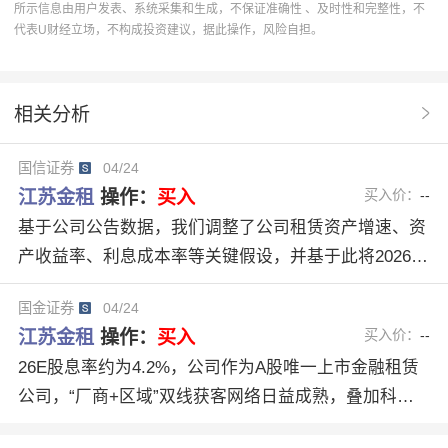
所示信息由用户发表、系统采集和生成，不保证准确性 、及时性和完整性，不
代表U财经立场，不构成投资建议，据此操作，风险自担。
市场竞争力
600901
金融租赁
U股票
协作
操作
分析系统
操作建议
江苏金租
研报原文
相关分析
机构评级
厂商区域
2026EPB
国信证券
04/24
江苏金租
操作：
买入
买入价：
--
基于公司公告数据，我们调整了公司租赁资产增速、资
产收益率、利息成本率等关键假设，并基于此将2026-2
7年归母净利润上调0.3%、2.5%，预计2028年净利润为
国金证券
04/24
47.34亿元、同比+12.11%。公司具备良好成长性、卓
江苏金租
操作：
买入
买入价：
--
越盈利能力、优质的资产质量和充裕的拨备，我们维持
26E股息率约为4.2%，公司作为A股唯一上市金融租赁
“优于大市”评级。
公司，“厂商+区域”双线获客网络日益成熟，叠加科技
底座对效率的提升，未来业务有望保持稳健。考虑到市