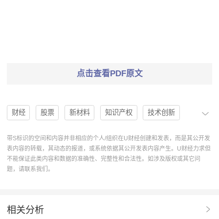
点击查看PDF原文
财经
股票
新材料
知识产权
技术创新
一带一路
海外市场
毛利率
智能化
增长
带S标识的空间和内容并非相应的个人/组织在U财经创建和发表，而是其公开发
表内容的转载，其动态的报道，或系统依据其公开发表内容产生。U财经力求但
买入评级
首次评级
华伍股份
300095
不能保证此类内容和数据的准确性、完整性和合法性。如涉及版权或其它问
题，请联系我们。
商业航天
风险提示
投资要点
收益预测
公司动态
矿卡制动器
工业制动器
风电制动器
相关分析