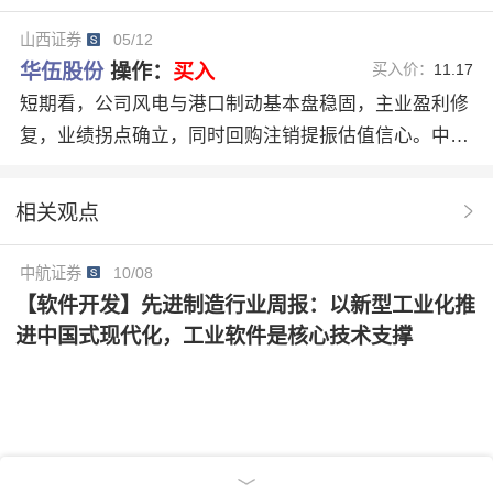
山西证券
05/12
华伍股份
操作：
买入
买入价：
11.17
短期看，公司风电与港口制动基本盘稳固，主业盈利修
复，业绩拐点确立，同时回购注销提振估值信心。中长
期看，矿卡制动有望成为公司第二增长曲线，国产替代
与出海打开空间。 我们预计公司2026-2028年营收分别
相关观点
为14.42、16.60、19.14亿元；归母净利润分别为1.12亿
元、1.42亿元、1.75亿元，EPS分别为0.28、0.36、0.4
中航证券
10/08
4元，对应5月11日收盘价，PE分别为39、31、25倍，
【软件开发】先进制造行业周报：以新型工业化推
首次覆盖，给予“增持-A”评级。
进中国式现代化，工业软件是核心技术支撑