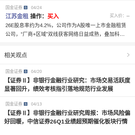
7年归母净利润上调0.3%、2.5%，预计2028年净利润为
国金证券
04/24
47.34亿元、同比+12.11%。公司具备良好成长性、卓
江苏金租
操作：
买入
买入价：
--
越盈利能力、优质的资产质量和充裕的拨备，我们维持
26E股息率约为4.2%，公司作为A股唯一上市金融租赁
“优于大市”评级。
公司，“厂商+区域”双线获客网络日益成熟，叠加科技
底座对效率的提升，未来业务有望保持稳健。考虑到市
场竞争的影响，我们小幅下调公司2026年归母净利润预
相关观点
测至34.94亿元，同比增长8%，现价对应26E PB估值为
1.55倍，维持“买入”评级。
国金证券
04/20
【证券Ⅱ】非银行金融行业研究：市场交易活跃度
显著回升，绩效考核指引落地规范行业发展
国金证券
04/13
【证券Ⅱ】非银行金融行业研究周报：市场风险偏
好回暖，中信证券26Q1业绩超预期催化板块行情