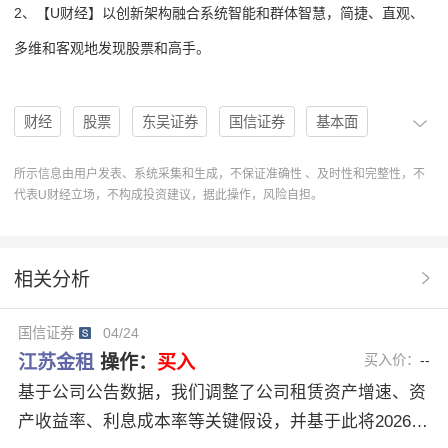
2、【U财经】以创新架构融合系统智能和群体智慧，简捷、直观、
多维和客观地发现股票和高手。
财经
股票
东吴证券
国信证券
基本面
机构
分析
股息率
PB
买入评级
600901
所示信息由用户发表、系统采集和生成，不保证准确性 、及时性和完整性，不
代表U财经立场，不构成投资建议，据此操作，风险自担。
U股票
收入超预期
协作
分析系统
开源证券
好评
江苏金租
基本面分析
研报原文
相关分析
净利润预测
5家机构
双轮锚定价值
国信证券
04/24
稳健穿越周期
江苏金租
操作：
买入
买入价：
--
基于公司公告数据，我们调整了公司租赁资产增速、资
产收益率、利息成本率等关键假设，并基于此将2026-2