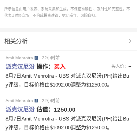
买入
买入评级
U股票
协作
操作
所示信息由用户发表、系统采集和生成，不保证准确性 、及时性和完整性，不
代表U财经立场，不构成投资建议，据此操作，风险自担。
卖出评级
分析系统
操作建议
派克汉尼汾
PH
Citigroup
观望评级
多维度分析
相关分析
评级机构
WellsFargo
JPMorgan
Amit Mehrotra
22小时前
AndrewKaplowitz
JosephODea
派克汉尼汾PH
派克汉尼汾
操作：
买入
买入价：
--
ChigusaKatoku
NathanJones
8月7日Amit Mehrotra - UBS 对派克汉尼汾(PH)给出Bu
y评级，目标价格由$1092.00调整为$1250.00。
Amit Mehrotra
22小时前
派克汉尼汾
估值：
1250.00
8月7日Amit Mehrotra - UBS 对派克汉尼汾(PH)给出Bu
y评级，目标价格由$1092.00调整为$1250.00。