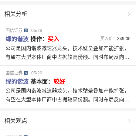
分析系统
操作建议
研报原文
观望评级
相关分析
PE估值
机构评级
营收净利
群益证券
国信证券
05/26
具身智能
26Q1毛利率
绿的谐波688017
绿的谐波
操作：
买入
买入价：
349.00
机器人赛道
战略卡位
景气依旧
工业机器人行业
公司是国内谐波减速器龙头，技术壁垒叠加产能扩张，
有望在大型本体厂商中占据较高份额。同时布局反向行
具身智能核心零部件
星滚柱丝杠，单机价值量有望提升。考虑到公司2025年
国信证券
05/26
和2026年一季度超预期，同时下游需求旺盛、人形机器
绿的谐波
基本面：
较好
人业务进展迅速的趋势有望延续，我们上调2026年-202
公司是国内谐波减速器龙头，技术壁垒叠加产能扩张，
7年归母净利润分别为1.88/2.50亿元（前值为1.32/1.69
有望在大型本体厂商中占据较高份额。同时布局反向行
亿元），新增2028年预测3.62亿元，对应PE298/224/15
星滚柱丝杠，单机价值量有望提升。考虑到公司2025年
5倍，维持“优于大市”评级。
和2026年一季度超预期，同时下游需求旺盛、人形机器
相关观点
人业务进展迅速的趋势有望延续，我们上调2026年-202
7年归母净利润分别为1.88/2.50亿元（前值为1.32/1.69