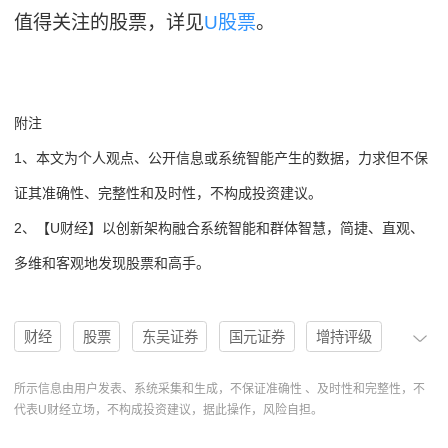
值得关注的股票，详见
U股票
。
附注
1、本文为个人观点、公开信息或系统智能产生的数据，力求但不保
证其准确性、完整性和及时性，不构成投资建议。
2、【U财经】以创新架构融合系统智能和群体智慧，简捷、直观、
多维和客观地发现股票和高手。
财经
股票
东吴证券
国元证券
增持评级
机构
评级
分析
买入
买入评级
U股票
所示信息由用户发表、系统采集和生成，不保证准确性 、及时性和完整性，不
代表U财经立场，不构成投资建议，据此操作，风险自担。
绿的谐波
688017
协作
操作
卖出评级