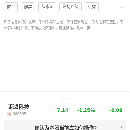
财经
股票
基本面
增持评级
机构
全球市场
估值
评级
分析
趋势
安防
所示信息由用户发表、系统采集和生成，不保证准确性 、及时性和完整性，不
代表U财经立场，不构成投资建议，据此操作，风险自担。
PE
AI
研报
研发费用
EPS
募投
盈利预测
深度布局
协作
北交所
操作
系统智能
分析系统
操作建议
开源证券
趋势预测
合理估值
研究报告
朗鸿科技
920395
研报摘要
股票分析
研报解读
群体智慧
评分
机构分析
个人分析
主动智能
朗鸿科技
朗鸿科技
7.14
-1.25%
-0.09
920395
你认为本股当前应如何操作?