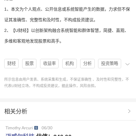
1、本文为个人观点、公开信息或系统智能产生的数据，力求但不保
证其准确性、完整性和及时性，不构成投资建议。
2、【U财经】以创新架构融合系统智能和群体智慧，简捷、直观、
多维和客观地发现股票和高手。
财经
股票
收益率
机构
分析
投资策略
投资建议
买入
高手
协作
操作
U人物
所示信息由用户发表、系统采集和生成，不保证准确性 、及时性和完整性，不
代表U财经立场，不构成投资建议，据此操作，风险自担。
系统智能
分析系统
操作建议
排行榜
迈威尔科技
MRVL
目标价格
股票分析
相关分析
股票评级
3个月收益率
数据准确性
系统分析
Timothy Arcuri
06/30
公开信息
迈威尔科技MRVL
股票收益率